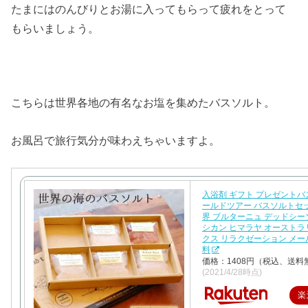
たまにはのんびりとお湯に入ってもらって疲れをとって
もらいましょう。
こちらは世界各地の有名なお塩を集めたバスソルト。
お風呂で旅行気分が味わえちゃいますよ。
入浴剤 ギフト プレゼントバ
ールドツアー バスソルトセッ
界 ブルターニュ デッドシー
シカン ヒマラヤ オーストラ
クス リラクゼーション メ
料
価格：1408円（税込、送料
(2021/4/28時点)
楽