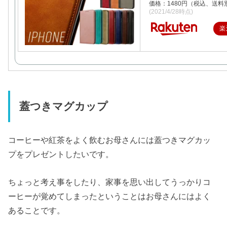
価格：1480円（税込、送料別
(2021/4/28時点)
楽
蓋つきマグカップ
コーヒーや紅茶をよく飲むお母さんには蓋つきマグカッ
プをプレゼントしたいです。
ちょっと考え事をしたり、家事を思い出してうっかりコ
ーヒーが覚めてしまったということはお母さんにはよく
あることです。