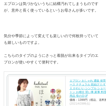
エプロンは気づかないうちに結構汚れてしまうものです
が、意外と長く使っているというお母さんが多いです。
気分や季節によって変えても楽しいので何枚持っていて
も嬉しいものですよ。
こちらのタイプのようにさっと着脱が出来るタイプのエ
プロンが使いやすくて便利です。
エプロン おしゃれ 通販 保育
ース ナチュラル 前結び たす
人 かわいい シンプル ショー
トン お稽古 習い事 家事 料
用品 母の日
価格：1399円（税込、送料
(2021/4/28時点)