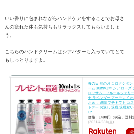
いい香りに包まれながらハンドケアをすることでお母さ
んの疲れた体も気持ちもリラックスしてもらいましょ
う。
こちらのハンドクリームはシアバターも入っていてとて
もしっとりますよ。
母の日 母の月に ロクシタン
ーム 30ml×1本 シア ロー
ロッサム フルールシェリー
ナ ラベンダー アーモンド 
お返し 退職 プチギフト コス
トデー お返し 退職 退職祝い
価格：1480円（税込、送料
(2021/4/28時点)
楽