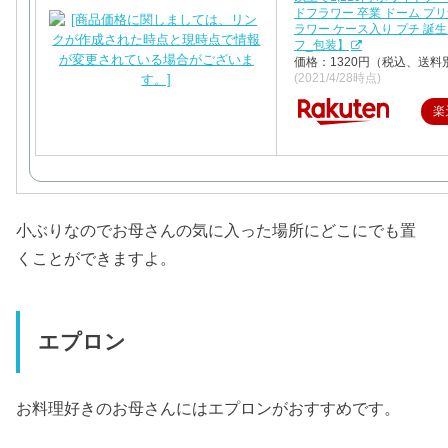
ドフラワー 卒業 ドーム プ
ラワー ケース入り プチ 誕生
フ_包装】
価格：1320円（税込、送料別
(2021/4/28時点)
楽
小ぶりなのでお母さんの気に入った場所にどこにでも置
くことができますよ。
エプロン
お料理好きのお母さんにはエプロンがおすすめです。