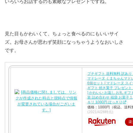
いろいろお話するのも素敵なプレゼントですね。
見た目もかわいくて、ちょっと食べるのにもいいサイ
ズ。お母さんが思わず笑顔になっちゃうようなおいしさ
です。
プチギフト 送料無料 訳あり
マドレーヌ くまちゃんマド
6個セット [ マドレーヌ ス
ギフト 焼き菓子 プレゼント
] かわいい お返し お礼 ギフ
装 詰め合わせ 福袋 お菓子 1
キリ 1000円 ぽっきり
価格：1000円（税込、送料
(2021/4/28時点)
楽