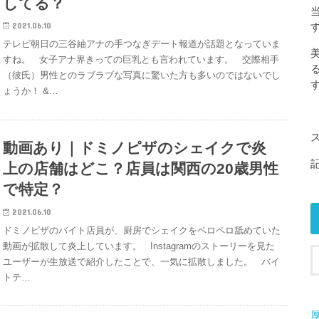
してる？
2021.06.10
テレビ朝日の三谷紬アナの手つなぎデート報道が話題となっていま
すね。 女子アナ界きっての巨乳とも言われています。 交際相手
（彼氏）男性とのラブラブな写真に驚いた方も多いのではないでし
す
ょうか！ &…
動画あり｜ドミノピザのシェイクで炎
上の店舗はどこ？店員は関西の20歳男性
で特定？
2021.06.10
ドミノピザのバイト店員が、厨房でシェイクをペロペロ舐めていた
動画が拡散して炎上しています。 Instagramのストーリーを見た
ユーザーが生放送で紹介したことで、一気に拡散しました。 バイ
トテ…