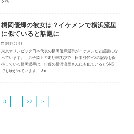
を務…
橋岡優輝の彼女は？イケメンで横浜流星
に似ていると話題に
2021.06.09
東京オリンピック日本代表の橋岡優輝選手がイケメンだと話題にな
っています。 男子陸上の走り幅跳びで、日本歴代2位の記録を保
持している橋岡選手は、俳優の横浜流星さんにも似ているとSNS
でも騒がれています。 &n…
3
…
22
>