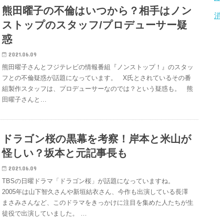
熊田曜子の不倫はいつから？相手はノン
ストップのスタッフ/プロデューサー疑
惑
2021.06.09
熊田曜子さんとフジテレビの情報番組『ノンストップ！』のスタッ
フとの不倫疑惑が話題になっています。 X氏とされているその番
組製作スタッフは、プロデューサーなのでは？という疑惑も。 熊
田曜子さんと…
ドラゴン桜の黒幕を考察！岸本と米山が
怪しい？坂本と元記事長も
2021.06.09
TBSの日曜ドラマ「ドラゴン桜」が話題になっていますね。
2005年は山下智久さんや新垣結衣さん、今作も出演している長澤
まさみさんなど、このドラマをきっかけに注目を集めた人たちが生
徒役で出演していました。 …