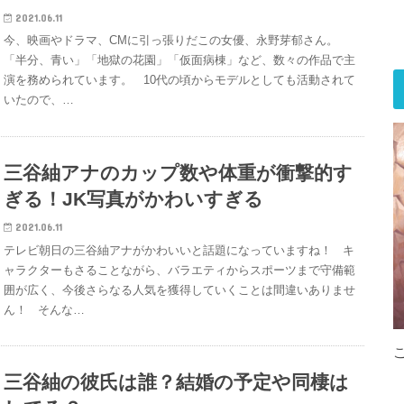
2021.06.11
今、映画やドラマ、CMに引っ張りだこの女優、永野芽郁さん。
「半分、青い」「地獄の花園」「仮面病棟」など、数々の作品で主
演を務められています。 10代の頃からモデルとしても活動されて
いたので、…
三谷紬アナのカップ数や体重が衝撃的す
ぎる！JK写真がかわいすぎる
2021.06.11
テレビ朝日の三谷紬アナがかわいいと話題になっていますね！ キ
ャラクターもさることながら、バラエティからスポーツまで守備範
囲が広く、今後さらなる人気を獲得していくことは間違いありませ
ん！ そんな…
三谷紬の彼氏は誰？結婚の予定や同棲は