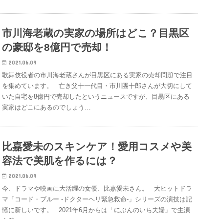
市川海老蔵の実家の場所はどこ？目黒区
の豪邸を8億円で売却！
2021.06.09
歌舞伎役者の市川海老蔵さんが目黒区にある実家の売却問題で注目
を集めています。 亡き父十一代目・市川團十郎さんが大切にして
いた自宅を8億円で売却したというニュースですが、目黒区にある
実家はどこにあるのでしょう…
比嘉愛未のスキンケア！愛用コスメや美
容法で美肌を作るには？
2021.06.09
今、ドラマや映画に大活躍の女優、比嘉愛未さん。 大ヒットドラ
マ「コード・ブルー -ドクターヘリ緊急救命-」シリーズの演技は記
憶に新しいです。 2021年6月からは「にぶんのいち夫婦」で主演