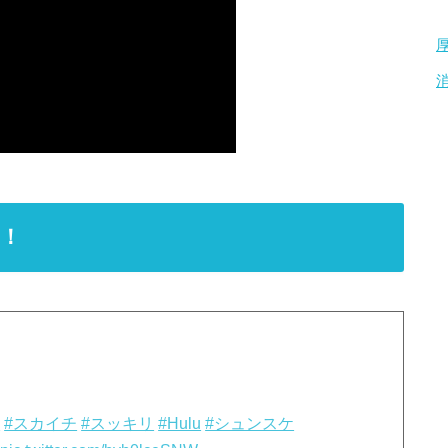
！
ト
#スカイチ
#スッキリ
#Hulu
#シュンスケ