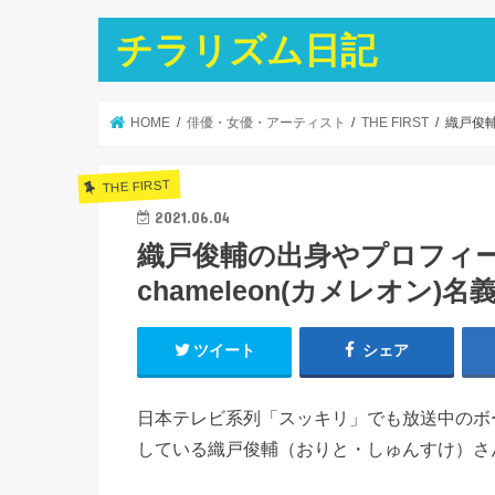
チラリズム日記
HOME
俳優・女優・アーティスト
THE FIRST
織戸俊輔
THE FIRST
2021.06.04
織戸俊輔の出身やプロフィ
chameleon(カメレオン)
ツイート
シェア
日本テレビ系列「スッキリ」でも放送中のボー
している織戸俊輔（おりと・しゅんすけ）さ