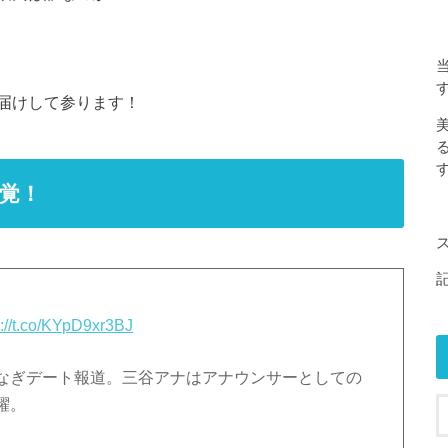
届けして参ります！
す
覚！
s://t.co/KYpD9xr3BJ
なぎデート報道。三谷アナはアナウンサーとしての
躍。