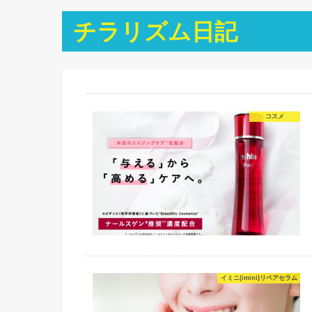
チラリズム日記
コスメ
イミニ(imini)リペアセラム