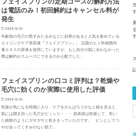
フェイスプリンの定期コースの解約方法
は電話のみ！初回解約はキャンセル料が
発生
2020.12.03
す
年齢肌の毛穴の黒ずみたるみなどに効果があると人気を集めている
エイジングケア美容液『フェイスプリン』。 話題のヒト幹細胞培
養エキスの原液を使用していますが、もし自分の肌に合わなかった
際は解約がスムーズにできるのか心配でした…
フェイスプリンの口コミ評判は？乾燥や
毛穴に効くのか実際に使用した評価
2020.12.03
乾燥が気になる時期に入り、ケアをがんばろうかなと鏡を見ると、
肌には開き切った毛穴がビッシリ・・・ 肌表面は乾燥して、乾い
た鏡餅のようにガサガサと乾ききっていたのです。 ピンとしてつ
やがあってくすみのない肌で…