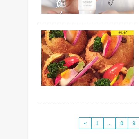
テレビ
<
1
…
8
9