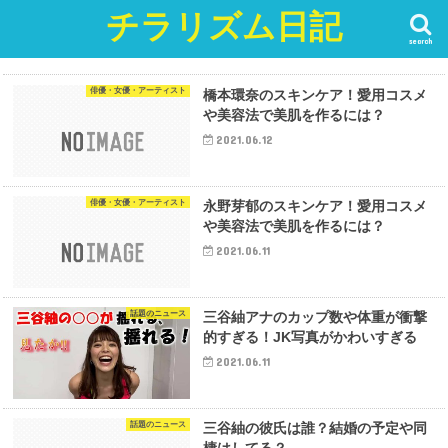
チラリズム日記
search
俳優・女優・アーティスト
橋本環奈のスキンケア！愛用コスメ
や美容法で美肌を作るには？
2021.06.12
俳優・女優・アーティスト
永野芽郁のスキンケア！愛用コスメ
や美容法で美肌を作るには？
2021.06.11
話題のニュース
三谷紬アナのカップ数や体重が衝撃
的すぎる！JK写真がかわいすぎる
2021.06.11
話題のニュース
三谷紬の彼氏は誰？結婚の予定や同