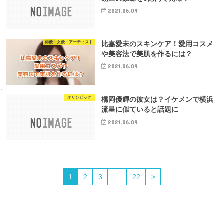
2021.06.09
俳優・女優・アーティスト
比嘉愛未のスキンケア！愛用コスメ
や美容法で美肌を作るには？
2021.06.09
オリンピック
橋岡優輝の彼女は？イケメンで横浜
流星に似ていると話題に
2021.06.09
1
2
3
…
22
>