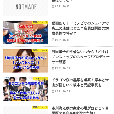
棲はしてる？
2021.06.10
話題のニュース
動画あり｜ドミノピザのシェイクで
炎上の店舗はどこ？店員は関西の20
歳男性で特定？
2021.06.10
話題のニュース
熊田曜子の不倫はいつから？相手は
ノンストップのスタッフ/プロデュー
サー疑惑
2021.06.09
ドラゴン桜
ドラゴン桜の黒幕を考察！岸本と米
山が怪しい？坂本と元記事長も
2021.06.09
話題のニュース
市川海老蔵の実家の場所はどこ？目
黒区の豪邸を8億円で売却！