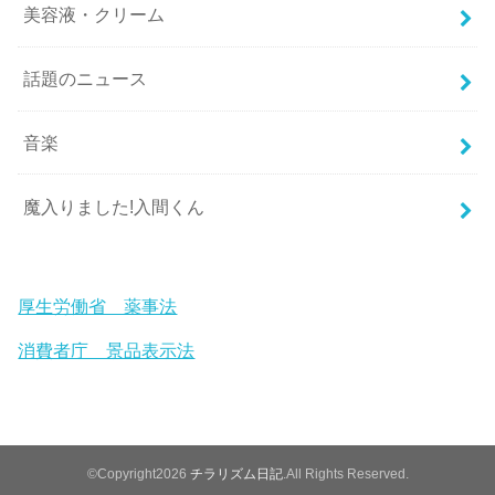
美容液・クリーム
話題のニュース
音楽
魔入りました!入間くん
厚生労働省 薬事法
消費者庁 景品表示法
©Copyright2026
チラリズム日記
.All Rights Reserved.