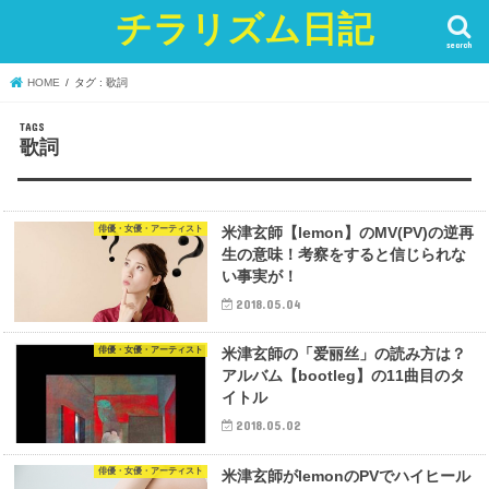
チラリズム日記
search
HOME
タグ : 歌詞
歌詞
俳優・女優・アーティスト
米津玄師【lemon】のMV(PV)の逆再
生の意味！考察をすると信じられな
い事実が！
2018.05.04
俳優・女優・アーティスト
米津玄師の「爱丽丝」の読み方は？
アルバム【bootleg】の11曲目のタ
イトル
2018.05.02
俳優・女優・アーティスト
米津玄師がlemonのPVでハイヒール