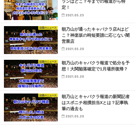
ランはどこ？今までの報道から特
定！
2021.05.25
話題のニュース
朝乃山が通ったキャバクラ店Aはど
こ？神楽坂の時短要請に応じない闇
営業店
2021.05.20
話題のニュース
朝乃山のキャバクラ報道で処分を予
想！大関陥落確定で1月場所復帰？
2021.05.20
話題のニュース
朝乃山とキャバクラ報道の新聞記者
はスポニチ相撲担当Xとは？記事執
筆の過去も
2021.05.20