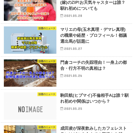
(嫁)のZIP!お天気キャスターは誰？
馴れ初めについても
2021.05.28
話題のニュース
マリエの母(玉木真理・デマレ真理)
の職業や経歴・プロフィール！都議
選出馬が話題に
2021.05.27
話題のニュース
門倉コーチの失踪理由！一身上の都
合・行方不明の真相は？
2021.05.26
話題のニュース
駒田航(ヒプマイ)不倫相手Aは誰？馴
れ初めや関係はいつから？
2021.05.25
話題のニュース
成田凌が深夜飲みしたカフェレスト