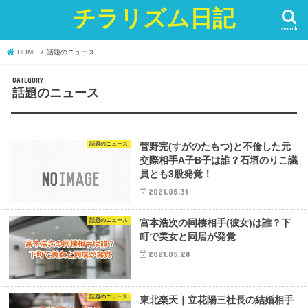
チラリズム日記
search
HOME
話題のニュース
話題のニュース
話題のニュース
菅野完(すがのたもつ)と不倫した元
交際相手A子B子は誰？石垣のりこ議
員とも3股発覚！
2021.05.31
話題のニュース
宮本浩次の同棲相手(彼女)は誰？下
町で美女と同居が発覚
2021.05.28
話題のニュース
東北楽天｜立花陽三社長の結婚相手